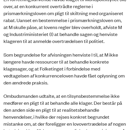
over, at en konkurrent overtrådte reglerne i
prismærkningsloven om pligt til skiltning med organiseret
rabat. Uanset en bestemmelse i prismærkningsloven om,
at M skulle påse, at lovens regler blev overholdt, afviste M
og Industriministeriet (I) at behandle sagen og henviste
klageren til at anmelde overtrædelsen til politiet.
Som begrundelse for afvisningen henviste I til, at M ikke
længere havde ressourcer til at behandle konkrete
klagesager, og at Folketinget i forbindelse med
vedtagelsen af konkurrenceloven havde fået oplysning om
den ændrede praksis.
Ombudsmanden udtalte, at en tilsynsbestemmelse ikke
medfører en pligt til at behandle alle klager. Der består på
den anden side en pligt til at realitetsbehandle
henvendelser, i hvilke der rejses konkret begrundet
mistanke om, at der foreligger en lovovertrædelse af nogen