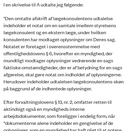
I en skrivelse til A udtalte jeg følgende:
"Den omtalte afskrift af lægekonsulentens udtalelse
indeholder et notat om en samtale imellem styrelsens
lægekonsulent og en ekstern læge, under hvilken
konsulenten har modtaget oplysninger om Deres sag.
Notatet er foretaget i overensstemmelse med
offentlighedslovens § 6, hvorefter en myndighed, der
mundtligt modtager oplysninger vedrørende en sags
faktiske omstændigheder, der er af betydning for en sags
afgørelse, skal gøre notat om indholdet af oplysningerne.
Herudover indeholder udtalelsen lægekonsulentens skøn
på baggrund af de indhentede oplysninger.
Efter forvaltningslovens § 13, nr. 2, omfatter retten til
aktindsigt også en myndigheds interne
arbejdsdokumenter, som foreligger i endelig form, når
"dokumenterne alene indeholder en gengivelse af de
oplysninger, som en myndighed har haft pligt til at notere