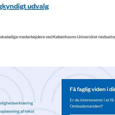
gkyndigt udvalg
denskabelige medarbejdere ved Københavns Universitet nedsatte 
Få faglig viden i 
Er du interesseret i at f
elighedserklæring
Ombudsmanden?
l oplæsning af tekst