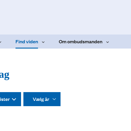
Find viden
Om ombudsmanden
dag
ister