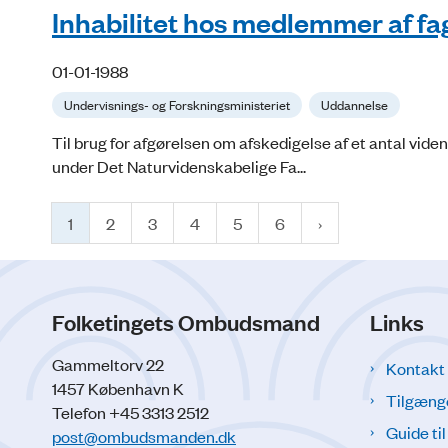
Inhabilitet hos medlemmer af fa
01-01-1988
Undervisnings- og Forskningsministeriet
Uddannelse
Til brug for afgørelsen om afskedigelse af et antal vi
under Det Naturvidenskabelige Fa...
1
2
3
4
5
6
Folketingets Ombudsmand
Links
Gammeltorv 22
Kontakt
1457 København K
Tilgæng
Telefon +45 3313 2512
Guide ti
post@ombudsmanden.dk