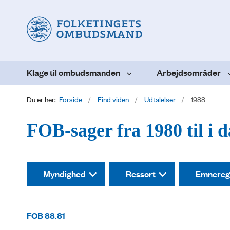
Klage til ombudsmanden
Arbejdsområder
Du er her:
Forside
Find viden
Udtalelser
1988
FOB-sager fra 1980 til i 
Myndighed
Ressort
Emnereg
FOB 88.81