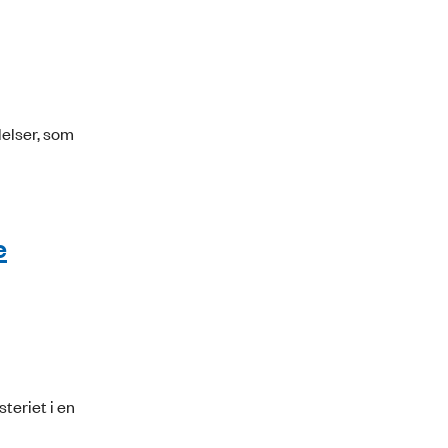
lelser, som
e
teriet i en