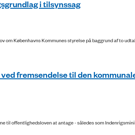
sgrundlag i tilsynssag
1, i lov om Københavns Kommunes styrelse på baggrund af to udta
nt ved fremsendelse til den kommunal
e til offentlighedsloven at antage - således som Indenrigsminis