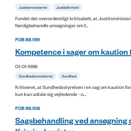
Justitsministeriet
Justitsforhold
Fundet det overordentligt kritisabelt, at Justitsministe
færdigbehandle ansøgninger om f...
FOB 88.199
Kompetence i sager om kaution 
01-01-1988
Sundhedsministeriet
Sundhed
Kritiseret, at Sundhedsstyrelsen i en sag om kaution f
kun kan udtale sig vejledende - o...
FOB 88.108
Sagsbehandling ved ansøgning o