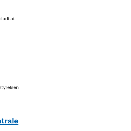
dladt at
styrelsen
trale