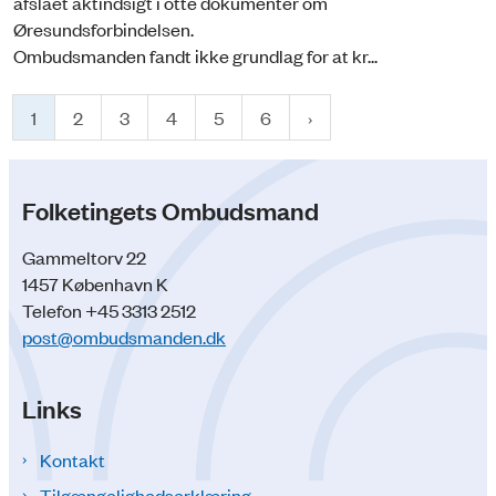
afslået aktindsigt i otte dokumenter om
Øresundsforbindelsen.
Ombudsmanden fandt ikke grundlag for at kr...
1
2
3
4
5
6
Folketingets Ombudsmand
Gammeltorv 22
1457 København K
Telefon +45 3313 2512
post@ombudsmanden.dk
Links
Kontakt
Tilgængelighedserklæring