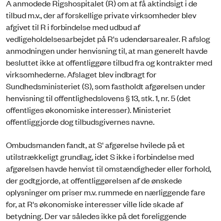
A anmodede Rigshospitalet (R) om at få aktindsigt i de
tilbud m.v., der af forskellige private virksomheder blev
afgivet til R i forbindelse med udbud af
vedligeholdelsesarbejdet på R's udendørsarealer. R afslog
anmodningen under henvisning til, at man generelt havde
besluttet ikke at offentliggøre tilbud fra og kontrakter med
virksomhederne. Afslaget blev indbragt for
Sundhedsministeriet (S), som fastholdt afgørelsen under
henvisning til offentlighedslovens § 13, stk. 1, nr. 5 (det
offentliges økonomiske interesser). Ministeriet
offentliggjorde dog tilbudsgivernes navne.
Ombudsmanden fandt, at S' afgørelse hvilede på et
utilstrækkeligt grundlag, idet S ikke i forbindelse med
afgørelsen havde henvist til omstændigheder eller forhold,
der godtgjorde, at offentliggørelsen af de ønskede
oplysninger om priser m.v. rummede en nærliggende fare
for, at R's økonomiske interesser ville lide skade af
betydning. Der var således ikke på det foreliggende