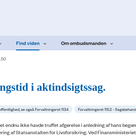
Find viden
Om ombudsmanden
.50
gstid i aktindsigtssag.
ffentlighed, se også Forvaltningsret 113.4
Forvaltningsret 115.2 - Sagsbehand
iet endnu ikke havde truffet afgørelse i anledning af hans begær
ring af Statsanstalten for Livsforsikring. Ved Finansministeriet