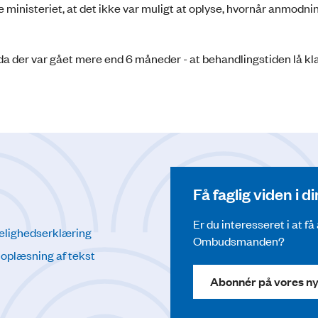
 ministeriet, at det ikke var muligt at oplyse, hvornår anmodn
da der var gået mere end 6 måneder - at behandlingstiden lå kl
Få faglig viden i 
Er du interesseret i at f
elighedserklæring
Ombudsmanden?
l oplæsning af tekst
Abonnér på vores n