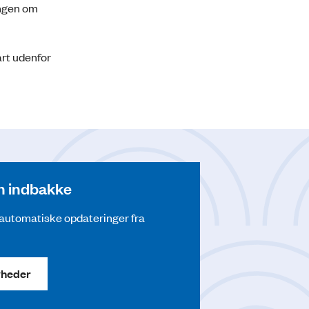
ingen om
art udenfor
din indbakke
å automatiske opdateringer fra
yheder