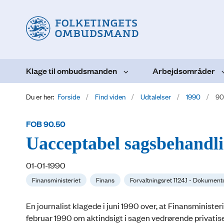
Klage til ombudsmanden
Arbejdsområder
Du er her:
Forside
Find viden
Udtalelser
1990
90
FOB 90.50
Uacceptabel sagsbehandlin
01-01-1990
Finansministeriet
Finans
Forvaltningsret 1124.1 - Dokumento
En journalist klagede i juni 1990 over, at Finansminister
februar 1990 om aktindsigt i sagen vedrørende privatise