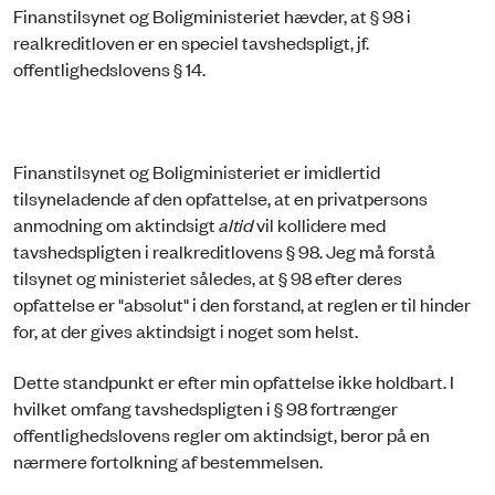
Finanstilsynet og Boligministeriet hævder, at § 98 i
realkreditloven er en speciel tavshedspligt, jf.
offentlighedslovens § 14.
Finanstilsynet og Boligministeriet er imidlertid
tilsyneladende af den opfattelse, at en privatpersons
anmodning om aktindsigt
altid
vil kollidere med
tavshedspligten i realkreditlovens § 98. Jeg må forstå
tilsynet og ministeriet således, at § 98 efter deres
opfattelse er "absolut" i den forstand, at reglen er til hinder
for, at der gives aktindsigt i noget som helst.
Dette standpunkt er efter min opfattelse ikke holdbart. I
hvilket omfang tavshedspligten i § 98 fortrænger
offentlighedslovens regler om aktindsigt, beror på en
nærmere fortolkning af bestemmelsen.