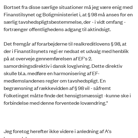
Bortset fra disse særlige situationer må jeg være enig med
Finanstilsynet og Boligministeriet i, at § 98 må anses for en
særlig tavshedspligtsbestemmelse, der - i vidt omfang -
fortrænger offentlighedens adgang til aktindsigt.
Det fremgår af forarbejderne til realkreditlovens § 98, at
der i Finanstilsynets regi er nedsat et udvalg med henblik
på at overveje gennemførelsen af EF's 2.
samordningsdirektiv i dansk lovgivning. Dette direktiv
skulle bl.a. medføre en harmonisering af EF-
medlemslandenes regler om tavshedspligt. En
begrænsning af rækkevidden af § 98 vil - såfremt
Folketinget måtte finde det hensigtsmæssigt -kunne ske i
forbindelse med denne forventede lovændring."
Jeg foretog herefter ikke videre i anledning af A's