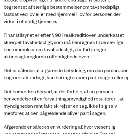
begrænset af særlige bestemmelser om tavshedspligt
fastsat ved lov eller med hjemmel i lov for personer, der
virker i offentlig tjeneste.
Finanstilsynet er efter § 98 i realkreditloven underkastet
skærpet tavshedspligt, som må henregnes til de særlige
bestemmelser om tavshedspligt, der fortrænger
aktindsigtsreglerne i offentlighedsloven.
Det er således af afgørende betydning, om den person, der
begærer aktindsigt, kan betragtes som part i sagen eller ej.
Det bemærkes herved, at det forhold, at en persons
henvendelse til en forvaltningsmyndighed resulterer i, at
myndigheden rent faktisk rejser en sag, ikke i sig selv
medfører, at den pågældende bliver part i sagen.
Afgørende er således en vurdering af, hvor væsentlig
vedkommendes interesse i sagens udfald er. Det er i