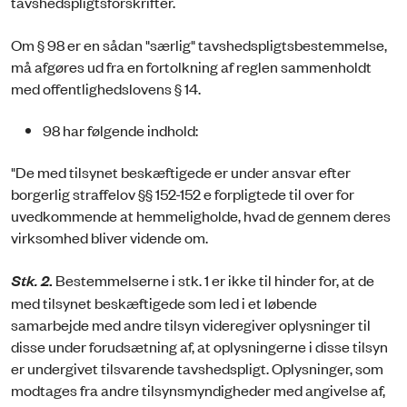
tavshedspligtsforskrifter.
Om § 98 er en sådan "særlig" tavshedspligtsbestemmelse,
må afgøres ud fra en fortolkning af reglen sammenholdt
med offentlighedslovens § 14.
98 har følgende indhold:
"De med tilsynet beskæftigede er under ansvar efter
borgerlig straffelov §§ 152-152 e forpligtede til over for
uvedkommende at hemmeligholde, hvad de gennem deres
virksomhed bliver vidende om.
Stk. 2
.
Bestemmelserne i stk. 1 er ikke til hinder for, at de
med tilsynet beskæftigede som led i et løbende
samarbejde med andre tilsyn videregiver oplysninger til
disse under forudsætning af, at oplysningerne i disse tilsyn
er undergivet tilsvarende tavshedspligt. Oplysninger, som
modtages fra andre tilsynsmyndigheder med angivelse af,