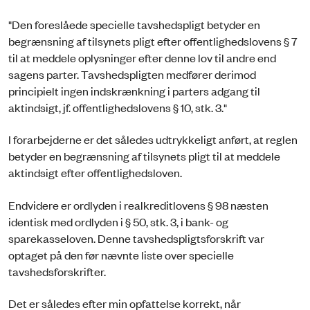
"Den foreslåede specielle tavshedspligt betyder en
begrænsning af tilsynets pligt efter offentlighedslovens § 7
til at meddele oplysninger efter denne lov til andre end
sagens parter. Tavshedspligten medfører derimod
principielt ingen indskrænkning i parters adgang til
aktindsigt, jf. offentlighedslovens § 10, stk. 3."
I forarbejderne er det således udtrykkeligt anført, at reglen
betyder en begrænsning af tilsynets pligt til at meddele
aktindsigt efter offentlighedsloven.
Endvidere er ordlyden i realkreditlovens § 98 næsten
identisk med ordlyden i § 50, stk. 3, i bank- og
sparekasseloven. Denne tavshedspligtsforskrift var
optaget på den før nævnte liste over specielle
tavshedsforskrifter.
Det er således efter min opfattelse korrekt, når