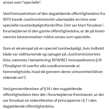
anses som "specielle".
Ved fremsættelsen af den dagældende offentlighedslov fra
1970 havde Justitsministeriet udarbejdet en liste over
specielle tavshedspligtsforskrifter. Det var klart forudsat i
forarbejderne til den gamle offentlighedslov, at de på listen
nævnte bestemmelser måtte anses som specielle.
Som et eksempel på en speciel tavshedspligt, hvis indhold
både var vidtfavnende og optaget på Justitsministeriets
liste, nævntes i betænkning 1978/857 monopollovens § 21
("forpligtet til overfor alle uvedkommende at
hemmeligholde, hvad de gennem deres virksomhed bliver
vidende om").
Ved gennemførelsen af § 14 i den nugældende
offentlighedslov blev det i forarbejderne fremhævet, at der
var forudsat en videreførelse af principperne i § 7 i den
dagældende offentlighedslov.