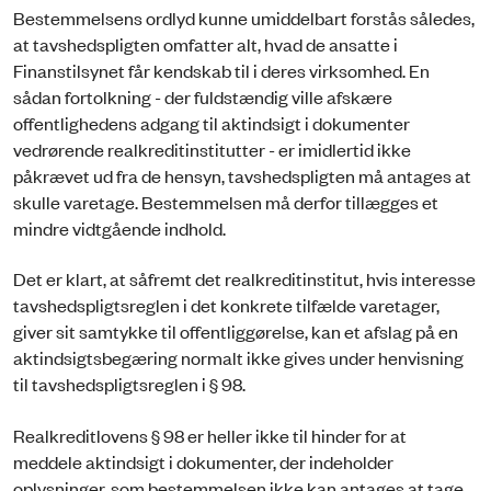
Bestemmelsens ordlyd kunne umiddelbart forstås således,
at tavshedspligten omfatter alt, hvad de ansatte i
Finanstilsynet får kendskab til i deres virksomhed. En
sådan fortolkning - der fuldstændig ville afskære
offentlighedens adgang til aktindsigt i dokumenter
vedrørende realkreditinstitutter - er imidlertid ikke
påkrævet ud fra de hensyn, tavshedspligten må antages at
skulle varetage. Bestemmelsen må derfor tillægges et
mindre vidtgående indhold.
Det er klart, at såfremt det realkreditinstitut, hvis interesse
tavshedspligtsreglen i det konkrete tilfælde varetager,
giver sit samtykke til offentliggørelse, kan et afslag på en
aktindsigtsbegæring normalt ikke gives under henvisning
til tavshedspligtsreglen i § 98.
Realkreditlovens § 98 er heller ikke til hinder for at
meddele aktindsigt i dokumenter, der indeholder
oplysninger, som bestemmelsen ikke kan antages at tage