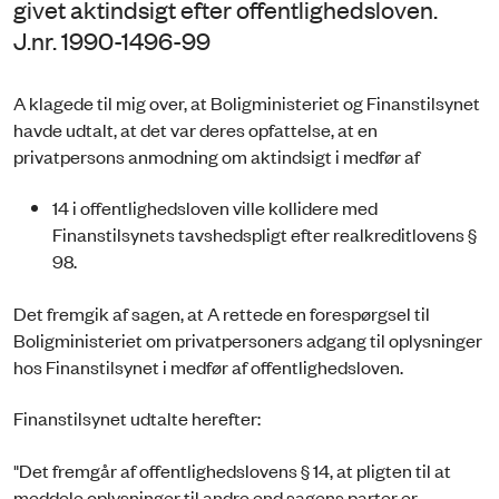
givet aktindsigt efter offentlighedsloven.
J.nr. 1990-1496-99
A klagede til mig over, at Boligministeriet og Finanstilsynet
havde udtalt, at det var deres opfattelse, at en
privatpersons anmodning om aktindsigt i medfør af
14 i offentlighedsloven ville kollidere med
Finanstilsynets tavshedspligt efter realkreditlovens §
98.
Det fremgik af sagen, at A rettede en forespørgsel til
Boligministeriet om privatpersoners adgang til oplysninger
hos Finanstilsynet i medfør af offentlighedsloven.
Finanstilsynet udtalte herefter:
"Det fremgår af offentlighedslovens § 14, at pligten til at
meddele oplysninger til andre end sagens parter er