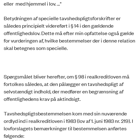
eller med hjemmel i lov. ..."
Betydningen af specielle tavshedspligtsforskrifter er
således principielt videreført i § 14 i den gældende
offentlighedslov. Dette må efter min opfattelse også gælde
for vurderingen af, hvilke bestemmelser der i denne relation
skal betegnes som specielle.
Spørgsmålet bliver herefter, om § 98 i realkreditloven må
fortolkes således, at den pålægger en tavshedspligt af
selvstændigt indhold, der medfører en begrænsning af
offentlighedens krav på aktindsigt.
Tavshedspligtsbestemmelsen kom med sin nuværende
ordlyd ind i realkreditloven i 1983 (lov af 1. juni 1983 nr. 219). I
lovforslagets bemærkninger til bestemmelsen anførtes
følgende: