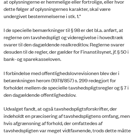
at oplysningerne er hemmelige eller fortrolige, eller hvor
dette følger af oplysningernes karakter, skal være
undergivet bestemmelserne i stk. 1."
I de specielle bemærkninger til § 98 er det bl.a. anført, at
reglerne om tavshedspligt og videregivelse i hovedtræk
svarer til den dagældende realkreditlov. Reglerne svarer
desuden til de regler, der gælder for Finanstilsynet, jf. § 50 i
bank- og sparekasseloven.
I forbindelse med offentlighedslovrevisionen blev der i
betænkningen herom (1978/857) s. 299 redegjort for
forholdet mellem de specielle tavshedspligtsregler og § 7 i
den dagældende offentlighedslov.
Udvalget fandt, at også tavshedspligtsforskrifter, der
indeholdt en præcisering af tavshedspligtens omfang, men
hvis afgrænsning af forhold, der omfattedes af
tavshedspligten var meget vidtfavnende, trods dette måtte