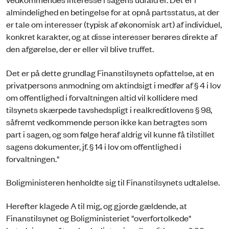
almindelighed en betingelse for at opnå partsstatus, at der
er tale om interesser (typisk af økonomisk art) af individuel,
konkret karakter, og at disse interesser berøres direkte af
den afgørelse, der er eller vil blive truffet.
Det er på dette grundlag Finanstilsynets opfattelse, at en
privatpersons anmodning om aktindsigt i medfør af § 4 i lov
om offentlighed i forvaltningen altid vil kollidere med
tilsynets skærpede tavshedspligt i realkreditlovens § 98,
såfremt vedkommende person ikke kan betragtes som
part i sagen, og som følge heraf aldrig vil kunne få tilstillet
sagens dokumenter, jf. § 14 i lov om offentlighed i
forvaltningen."
Boligministeren henholdte sig til Finanstilsynets udtalelse.
Herefter klagede A til mig, og gjorde gældende, at
Finanstilsynet og Boligministeriet "overfortolkede"