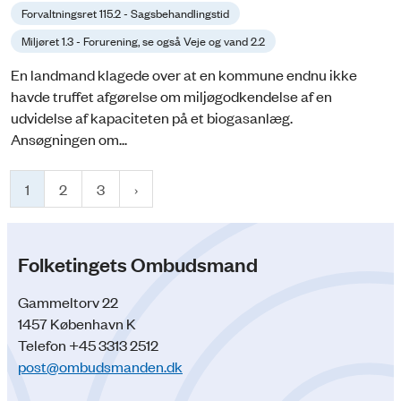
Forvaltningsret 115.2 - Sagsbehandlingstid
Miljøret 1.3 - Forurening, se også Veje og vand 2.2
En landmand klagede over at en kommune endnu ikke
havde truffet afgørelse om miljøgodkendelse af en
udvidelse af kapaciteten på et biogasanlæg.
Ansøgningen om...
1
2
3
Folketingets Ombudsmand
Gammeltorv 22
1457 København K
Telefon +45 3313 2512
post@ombudsmanden.dk