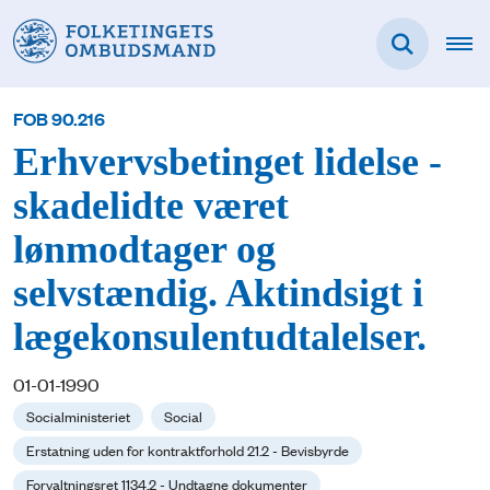
FOB 90.216
Erhvervsbetinget lidelse -
skadelidte været
lønmodtager og
selvstændig. Aktindsigt i
lægekonsulentudtalelser.
01-01-1990
Socialministeriet
Social
Erstatning uden for kontraktforhold 21.2 - Bevisbyrde
Forvaltningsret 1134.2 - Undtagne dokumenter