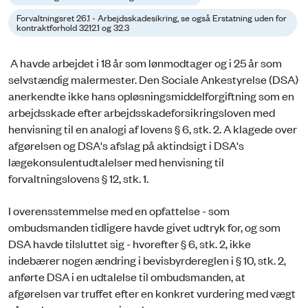
Forvaltningsret 26.1 - Arbejdsskadesikring, se også Erstatning uden for
kontraktforhold 3212.1 og 32.3
A havde arbejdet i 18 år som lønmodtager og i 25 år som
selvstændig malermester. Den Sociale Ankestyrelse (DSA)
anerkendte ikke hans opløsningsmiddelforgiftning som en
arbejdsskade efter arbejdsskadeforsikringsloven med
henvisning til en analogi af lovens § 6, stk. 2. A klagede over
afgørelsen og DSA's afslag på aktindsigt i DSA's
lægekonsulentudtalelser med henvisning til
forvaltningslovens § 12, stk. 1.
I overensstemmelse med en opfattelse - som
ombudsmanden tidligere havde givet udtryk for, og som
DSA havde tilsluttet sig - hvorefter § 6, stk. 2, ikke
indebærer nogen ændring i bevisbyrdereglen i § 10, stk. 2,
anførte DSA i en udtalelse til ombudsmanden, at
afgørelsen var truffet efter en konkret vurdering med vægt