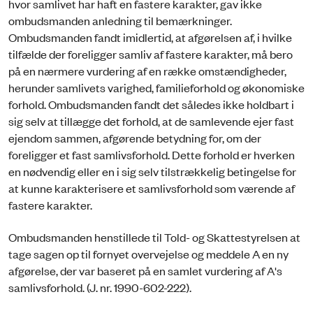
hvor samlivet har haft en fastere karakter, gav ikke
ombudsmanden anledning til bemærkninger.
Ombudsmanden fandt imidlertid, at afgørelsen af, i hvilke
tilfælde der foreligger samliv af fastere karakter, må bero
på en nærmere vurdering af en række omstændigheder,
herunder samlivets varighed, familieforhold og økonomiske
forhold. Ombudsmanden fandt det således ikke holdbart i
sig selv at tillægge det forhold, at de samlevende ejer fast
ejendom sammen, afgørende betydning for, om der
foreligger et fast samlivsforhold. Dette forhold er hverken
en nødvendig eller en i sig selv tilstrækkelig betingelse for
at kunne karakterisere et samlivsforhold som værende af
fastere karakter.
Ombudsmanden henstillede til Told- og Skattestyrelsen at
tage sagen op til fornyet overvejelse og meddele A en ny
afgørelse, der var baseret på en samlet vurdering af A's
samlivsforhold. (J. nr. 1990-602-222).