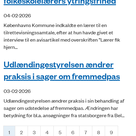
folkeskolelærers ytringsfrihed
04-02-2026
Københavns Kommune indkaldte en lærer til en
tilrettevisningssamtale, efter at hun havde givet et
interview til en avisartikel med overskriften ”Lærer fik
hjern...
Udlændingestyrelsen ændrer
praksis i sager om fremmedpas
03-02-2026
Udlændingestyrelsen ændrer praksis i sin behandling af
sager om udstedelse af fremmedpas. Ændringen har
betydning for bl.a. ansøgninger fra statsborgere fra Bel...
1
2
3
4
5
6
7
8
9