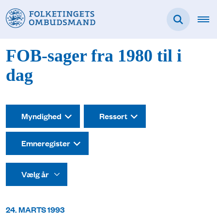
FOB-sager fra 1980 til i
dag
Myndighed
Ressort
Emneregister
24. MARTS 1993