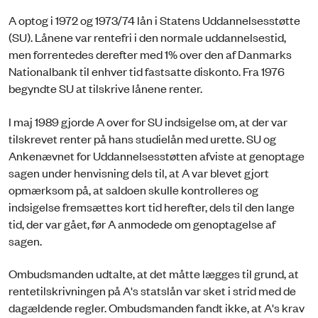
A optog i 1972 og 1973/74 lån i Statens Uddannelsesstøtte
(SU). Lånene var rentefri i den normale uddannelsestid,
men forrentedes derefter med 1% over den af Danmarks
Nationalbank til enhver tid fastsatte diskonto. Fra 1976
begyndte SU at tilskrive lånene renter.
I maj 1989 gjorde A over for SU indsigelse om, at der var
tilskrevet renter på hans studielån med urette. SU og
Ankenævnet for Uddannelsesstøtten afviste at genoptage
sagen under henvisning dels til, at A var blevet gjort
opmærksom på, at saldoen skulle kontrolleres og
indsigelse fremsættes kort tid herefter, dels til den lange
tid, der var gået, før A anmodede om genoptagelse af
sagen.
Ombudsmanden udtalte, at det måtte lægges til grund, at
rentetilskrivningen på A's statslån var sket i strid med de
dagældende regler. Ombudsmanden fandt ikke, at A's krav