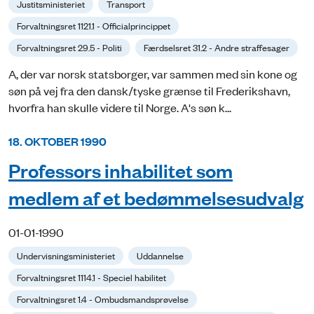
Justitsministeriet
Transport
Forvaltningsret 1121.1 - Officialprincippet
Forvaltningsret 29.5 - Politi
Færdselsret 31.2 - Andre straffesager
A, der var norsk statsborger, var sammen med sin kone og
søn på vej fra den dansk/tyske grænse til Frederikshavn,
hvorfra han skulle videre til Norge. A's søn k...
18. OKTOBER 1990
Professors inhabilitet som
medlem af et bedømmelsesudvalg
01-01-1990
Undervisningsministeriet
Uddannelse
Forvaltningsret 1114.1 - Speciel habilitet
Forvaltningsret 1.4 - Ombudsmandsprøvelse