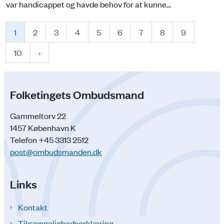
var handicappet og havde behov for at kunne...
1
2
3
4
5
6
7
8
9
10
Folketingets Ombudsmand
Gammeltorv 22
1457 København K
Telefon +45 3313 2512
post@ombudsmanden.dk
Links
Kontakt
Tilgængelighedserklæring