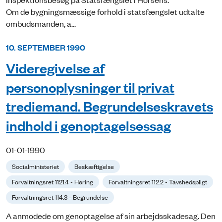
Om de bygningsmæssige forhold i statsfængslet udtalte
ombudsmanden, a...
10. SEPTEMBER 1990
Videregivelse af
personoplysninger til privat
trediemand. Begrundelseskravets
indhold i genoptagelsessag
01-01-1990
Socialministeriet
Beskæftigelse
Forvaltningsret 1121.4 - Høring
Forvaltningsret 112.2 - Tavshedspligt
Forvaltningsret 114.3 - Begrundelse
A anmodede om genoptagelse af sin arbejdsskadesag. Den