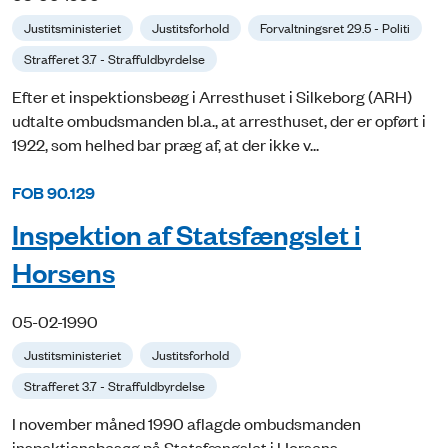
Justitsministeriet
Justitsforhold
Forvaltningsret 29.5 - Politi
Strafferet 3.7 - Straffuldbyrdelse
Efter et inspektionsbeøg i Arresthuset i Silkeborg (ARH)
udtalte ombudsmanden bl.a., at arresthuset, der er opført i
1922, som helhed bar præg af, at der ikke v...
FOB 90.129
Inspektion af Statsfængslet i
Horsens
05-02-1990
Justitsministeriet
Justitsforhold
Strafferet 3.7 - Straffuldbyrdelse
I november måned 1990 aflagde ombudsmanden
inspektionsbesøg på Statsfængslet i Horsens.