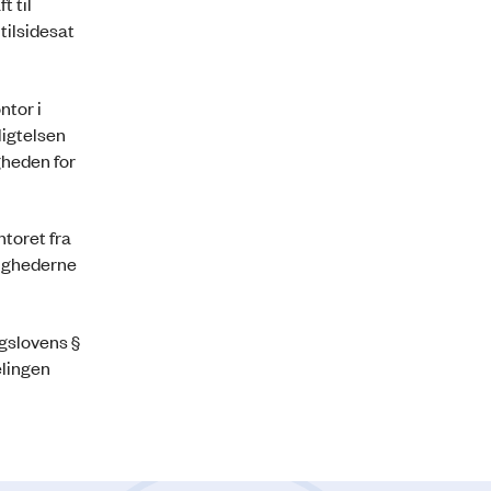
t til
tilsidesat
ntor i
ligtelsen
gheden for
ntoret fra
lighederne
ngslovens §
elingen