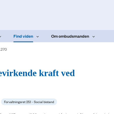
Find viden
Om ombudsmanden
.270
virkende kraft ved
Forvaltningsret 25.1 - Social bistand