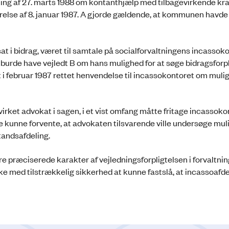
ning af 27. marts 1988 om kontanthjælp med tilbagevirkende kraf
relse af 8. januar 1987. A gjorde gældende, at kommunen havde 
at i bidrag, været til samtale på socialforvaltningens incassoko
e burde have vejledt B om hans mulighed for at søge bidragsforp
i februar 1987 rettet henvendelse til incassokontoret om muli
rket advokat i sagen, i et vist omfang måtte fritage incassoko
te kunne forvente, at advokaten tilsvarende ville undersøge mu
tandsafdeling.
e præciserede karakter af vejledningsforpligtelsen i forvaltni
ke med tilstrækkelig sikkerhed at kunne fastslå, at incassoafd