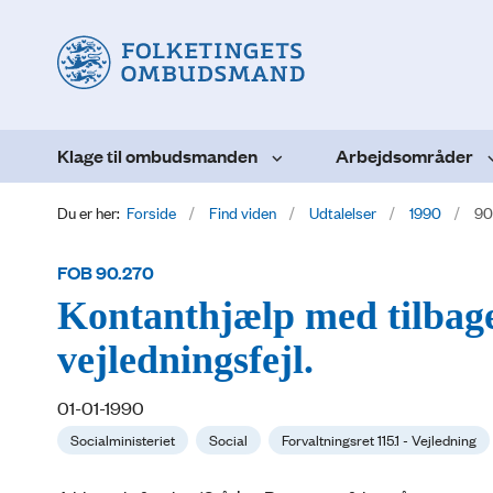
Klage til ombudsmanden
Arbejdsområder
Du er her:
Forside
Find viden
Udtalelser
1990
90
FOB 90.270
Kontanthjælp med tilbage
vejledningsfejl.
01-01-1990
Socialministeriet
Social
Forvaltningsret 115.1 - Vejledning