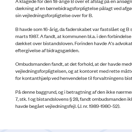
A klagede for den 18-årige B over et afslag på en ansøg
dækning af en børnebidragsforpligtelse pålagt ved afgø
sin vejledningsforpligtelse over for B.
B havde som 16-årig, da faderskabet var fastslået og B s
marts 1987. A fandt, at kommunen bl.a. i den forbindels
dækket over bistandsloven. Forinden havde A's advokat 
eftergivelse af bidragsgælden.
Ombudsmanden fandt, at det forhold, at der havde medvi
vejledningsforpligtelsen, og at kontoret med rette måt
for kontanthjælp ved henvendelse til forvaltningens bis
På denne baggrund, og i betragtning af den ikke nærmer
7, stk. 1 og bistandslovens § 28, fandt ombudsmanden ik
havde begået vejledningsfejl. (J. nr. 1989-1980-52).