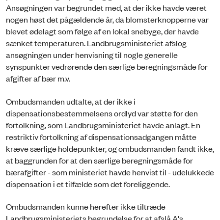
Ansøgningen var begrundet med, at der ikke havde været
nogen høst det pågældende år, da blomsterknopperne var
blevet ødelagt som følge af en lokal snebyge, der havde
sænket temperaturen. Landbrugsministeriet afslog
ansøgningen under henvisning til nogle generelle
synspunkter vedrørende den særlige beregningsmåde for
afgifter af bær m.v.
Ombudsmanden udtalte, at der ikke i
dispensationsbestemmelsens ordlyd var støtte for den
fortolkning, som Landbrugsministeriet havde anlagt. En
restriktiv fortolkning af dispensationsadgangen måtte
kræve særlige holdepunkter, og ombudsmanden fandt ikke,
at baggrunden for at den særlige beregningsmåde for
bærafgifter - som ministeriet havde henvist til - udelukkede
dispensation i et tilfælde som det foreliggende.
Ombudsmanden kunne herefter ikke tiltræde
Landbrugsministeriets begrundelse for at afslå A's