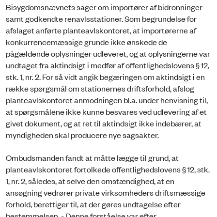
Bisygdomsnævnets sager om importører af bidronninger
samt godkendte renavlsstationer. Som begrundelse for
afslaget anførte planteavlskontoret, at importørerne af
konkurrencemæssige grunde ikke ønskede de
pågældende oplysninger udleveret, og at oplysningerne var
undtaget fra aktindsigt i medfør af offentlighedslovens § 12,
stk. 1, nr. 2. For så vidt angik begæringen om aktindsigt i en
række spørgsmål om stationernes driftsforhold, afslog
planteavlskontoret anmodningen bl.a. under henvisning til,
at spørgsmålene ikke kunne besvares ved udlevering af et
givet dokument, og at ret til aktindsigt ikke indebærer, at
myndigheden skal producere nye sagsakter.
Ombudsmanden fandt at måtte lægge til grund, at
planteavlskontoret fortolkede offentlighedslovens § 12, stk.
1, nr. 2, således, at selve den omstændighed, at en
ansøgning vedrører private virksomheders driftsmæssige
forhold, berettiger til, at der gøres undtagelse efter
bestemmelsen. - Denne forståelse var efter