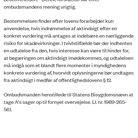
ombudsmandens mening urigtig.
Bestemmelsen finder efter lovens forarbejder kun
anvendelse, hvis indrømmelse af aktindsigt efter en
konkret vurdering må antages at indebære en nærliggende
risiko for skadevirkninger. I tvivlstilfælde bør der indhentes
en udtalelse fra den, hvis interesse kan være til hinder for,
at begæringen om aktindsigt imødekommes, og udtalelsen
må indgå som et blandt flere momenter i myndighedens
konkrete vurdering af, hvorvidt oplysningerne bør undtages
fra aktindsigt i medfør af offentlighedslovens § 12.
Ombudsmanden henstillede til Statens Bisygdomsnævn at
tage A's sager op til fornyet overvejelse. (J. nr. 1989-265-
56).