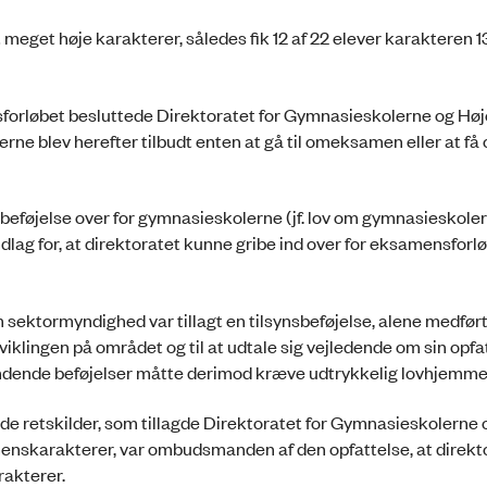
meget høje karakterer, således fik 12 af 22 elever karakteren 13
forløbet besluttede Direktoratet for Gymnasieskolerne og Høj
e blev herefter tilbudt enten at gå til omeksamen eller at få 
sbeføjelse over for gymnasieskolerne (jf. lov om gymnasieskoler
dlag for, at direktoratet kunne gribe ind over for eksamensforl
sektormyndighed var tillagt en tilsynsbeføjelse, alene medført
dviklingen på området og til at udtale sig vejledende om sin opfa
indende beføjelser måtte derimod kræve udtrykkelig lovhjemme
de retskilder, som tillagde Direktoratet for Gymnasieskolerne 
enskarakterer, var ombudsmanden af den opfattelse, at direkt
rakterer.