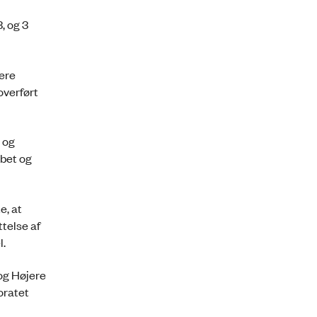
, og 3
ere
overført
 og
øbet og
e, at
ttelse af
l.
og Højere
oratet