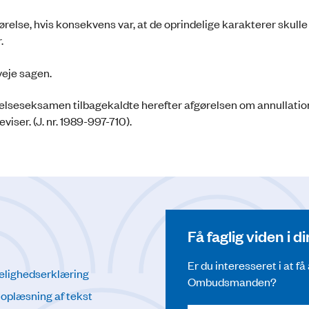
else, hvis konsekvens var, at de oprindelige karakterer skulle
.
veje sagen.
elseseksamen tilbagekaldte herefter afgørelsen om annullatio
iser. (J. nr. 1989-997-710).
Få faglig viden i 
Er du interesseret i at f
elighedserklæring
Ombudsmanden?
l oplæsning af tekst