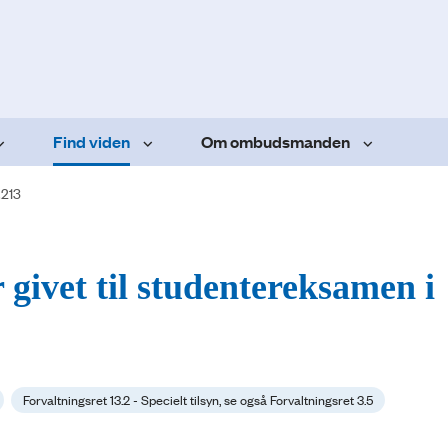
Find viden
Om ombudsmanden
.213
 givet til studentereksamen i
Forvaltningsret 13.2 - Specielt tilsyn, se også Forvaltningsret 3.5