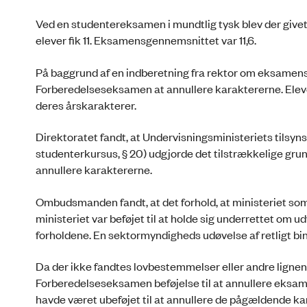
Ved en studentereksamen i mundtlig tysk blev der givet 
elever fik 11. Eksamensgennemsnittet var 11,6.
På baggrund af en indberetning fra rektor om eksamens
Forberedelseseksamen at annullere karaktererne. Elevern
deres årskarakterer.
Direktoratet fandt, at Undervisningsministeriets tilsyn
studenterkursus, § 20) udgjorde det tilstrækkelige grun
annullere karaktererne.
Ombudsmanden fandt, at det forhold, at ministeriet som 
ministeriet var beføjet til at holde sig underrettet om u
forholdene. En sektormyndigheds udøvelse af retligt b
Da der ikke fandtes lovbestemmelser eller andre lignen
Forberedelseseksamen beføjelse til at annullere eksam
havde været ubeføjet til at annullere de pågældende ka