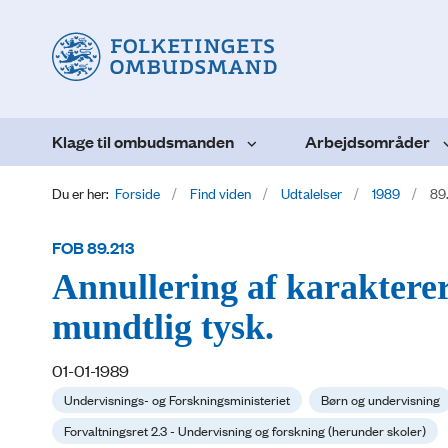
Klage til ombudsmanden
Arbejdsområder
Du er her:
Forside
Find viden
Udtalelser
1989
89
FOB 89.213
Annullering af karakterer
mundtlig tysk.
01-01-1989
Undervisnings- og Forskningsministeriet
Børn og undervisning
Forvaltningsret 2.3 - Undervisning og forskning (herunder skoler)