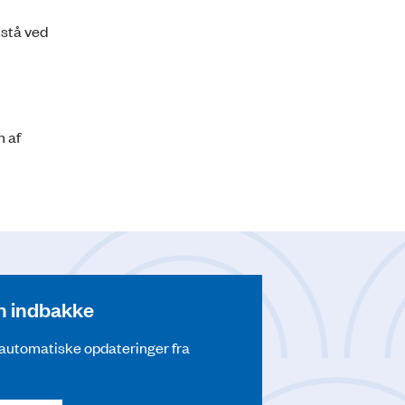
 stå ved
n af
din indbakke
å automatiske opdateringer fra