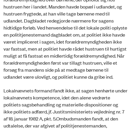
hustruen her i landet. Manden havde bopæl i udlandet, og
hustruen frygtede, at han ville tage børnene med til
udlandet. Dagbladet redegjorde nærmere for sagens
hidtidige forløb. Ved henvendelse til det lokale politi oplyste
en polititjenestemand dagbladet om, at politiet ikke havde
været impliceret i sagen, idet forældremyndigheden ikke
var fastsat, men at politiet havde rådet hustruen til hurtigst
muligt at få fastsat en midlertidig forældremyndighed. Når
forældremyndigheden først var tillagt hustruen, ville et
forsøg fra mandens side på at medtage børnene til
udlandet være ulovligt, og politiet kunne da gribe ind.
Lokalnævnets formand fandt ikke, at sagen henhørte under
lokalnævnets kompetence, idet den alene vedrørte
politiets sagsbehandling og materielle dispositioner og
ikke politiets adfærd, jf. Justitsministeriets vejledning nr. 7
af 18. januar 1982 A, pkt. 5.Ombudsmanden fandt, at den
udtalelse, der var afgivet af polititjenestemanden,