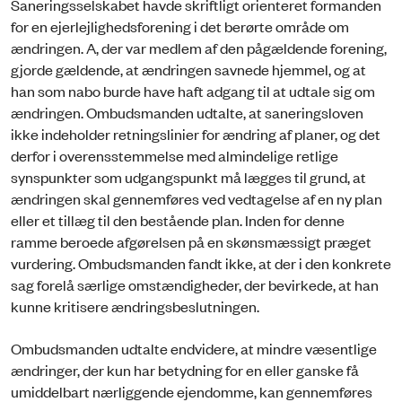
Saneringsselskabet havde skriftligt orienteret formanden
for en ejerlejlighedsforening i det berørte område om
ændringen. A, der var medlem af den pågældende forening,
gjorde gældende, at ændringen savnede hjemmel, og at
han som nabo burde have haft adgang til at udtale sig om
ændringen. Ombudsmanden udtalte, at saneringsloven
ikke indeholder retningslinier for ændring af planer, og det
derfor i overensstemmelse med almindelige retlige
synspunkter som udgangspunkt må lægges til grund, at
ændringen skal gennemføres ved vedtagelse af en ny plan
eller et tillæg til den bestående plan. Inden for denne
ramme beroede afgørelsen på en skønsmæssigt præget
vurdering. Ombudsmanden fandt ikke, at der i den konkrete
sag forelå særlige omstændigheder, der bevirkede, at han
kunne kritisere ændringsbeslutningen.
Ombudsmanden udtalte endvidere, at mindre væsentlige
ændringer, der kun har betydning for en eller ganske få
umiddelbart nærliggende ejendomme, kan gennemføres