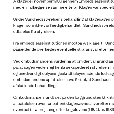
A klagede i november 1986 gennem Embedslægeinstitutio
med en indlæggelse samme efterår. Klagen var specielt
Under Sundhedsstyrelsens behandling af klagesagen 
klager, som ikke var færdigbehandlet i Sundhedsstyrel
udtalelse fra styrelsen.
Fra embedslægeinstitutionen modtog A's klage, til Sundh
pågældende overlæges eventuelle strafansvar efter læge
Ved ombudsmandens vurdering af, om der var grundlag f
på, at sagen ved en fejl henlå uekspederet i styrelsen i
og unødvendigt oplysningsskridt tilsyneladende lod sag
ombudsmandens opfattelse have ført til, at Sundhedsst
afsluttende behandling.
Ombudsmanden fandt det på den baggrund stærkt kritisa
af udtalelsen over for patientklagenævnet, hvorefter nævn
eventuel tiltalerejsning efter lægelovens § 18. (J. nr. 198