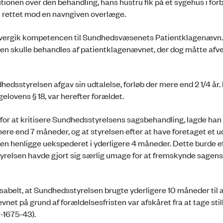
nen over den behandling, hans hustru fik på et sygehus i for
 rettet mod en navngiven overlæge.
overgik kompetencen til Sundhedsvæsenets Patientklagenævn
sen skulle behandles af patientklagenævnet, der dog måtte afv
edsstyrelsen afgav sin udtalelse, forløb der mere end 2 1/4 år.
lovens § 18, var herefter forældet.
or at kritisere Sundhedsstyrelsens sagsbehandling, lagde han
 mere end 7 måneder, og at styrelsen efter at have foretaget et u
en henligge uekspederet i yderligere 4 måneder. Dette burde e
yrelsen havde gjort sig særlig umage for at fremskynde sagens
belt, at Sundhedsstyrelsen brugte yderligere 10 måneder til 
et på grund af forældelsesfristen var afskåret fra at tage stilli
9-1675-43).