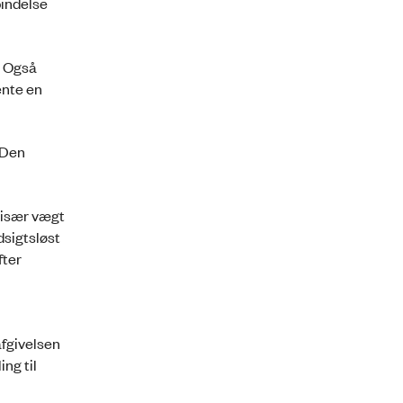
bindelse
. Også
ente en
 Den
 især vægt
dsigtsløst
fter
afgivelsen
ng til