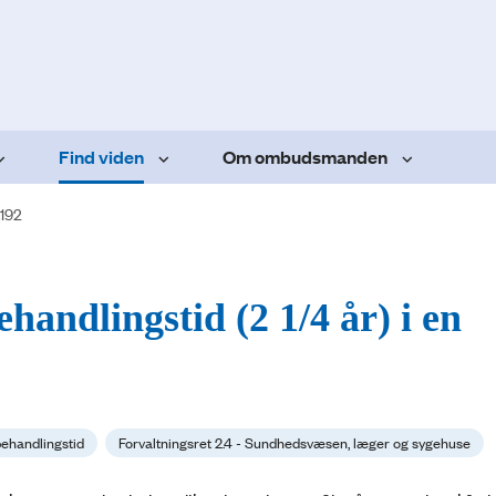
Find viden
Om ombudsmanden
.192
handlingstid (2 1/4 år) i en
behandlingstid
Forvaltningsret 2.4 - Sundhedsvæsen, læger og sygehuse