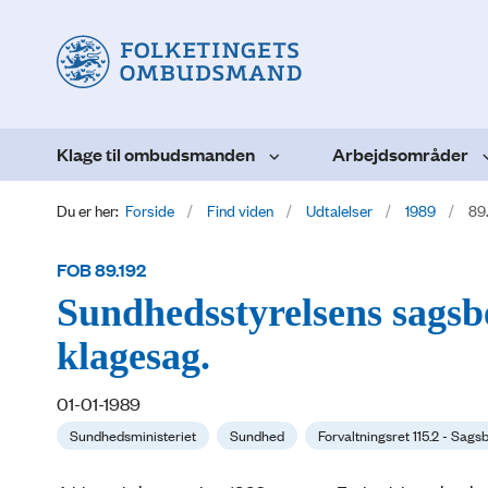
Klage til ombudsmanden
Arbejdsområder
Du er her:
Forside
Find viden
Udtalelser
1989
89
FOB 89.192
Sundhedsstyrelsens sagsbe
klagesag.
01-01-1989
Sundhedsministeriet
Sundhed
Forvaltningsret 115.2 - Sags