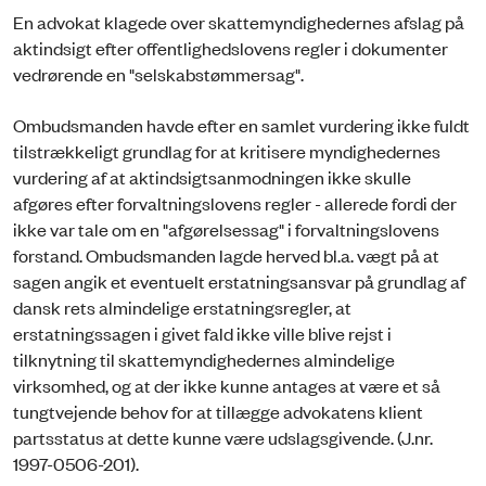
En advokat klagede over skattemyndighedernes afslag på
aktindsigt efter offentlighedslovens regler i dokumenter
vedrørende en "selskabstømmersag".
Ombudsmanden havde efter en samlet vurdering ikke fuldt
tilstrækkeligt grundlag for at kritisere myndighedernes
vurdering af at aktindsigtsanmodningen ikke skulle
afgøres efter forvaltningslovens regler - allerede fordi der
ikke var tale om en "afgørelsessag" i forvaltningslovens
forstand. Ombudsmanden lagde herved bl.a. vægt på at
sagen angik et eventuelt erstatningsansvar på grundlag af
dansk rets almindelige erstatningsregler, at
erstatningssagen i givet fald ikke ville blive rejst i
tilknytning til skattemyndighedernes almindelige
virksomhed, og at der ikke kunne antages at være et så
tungtvejende behov for at tillægge advokatens klient
partsstatus at dette kunne være udslagsgivende. (J.nr.
1997-0506-201).