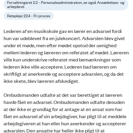
Forvaltningsret 2.2 - Personaleadministration, se også Ansættelses- og
arbejdsret
Retspleje 22.4 - Fri proces
Lederen af en musikskole gav en lærer en advarsel fordi
hun var udeblevet fra en julekoncert. Advarslen blev givet
under et møde, men efter mødet opstod der uenighed
mellem lederen og læreren om referatet af mødet. Læreren
ville kun underskrive referatet med bemærkninger som
lederen ikke ville acceptere. Lederen bad læreren om
skriftligt at anerkende og acceptere advarslen, og da det
ikke skete, blev læreren afskediget.
Ombudsmanden udtalte at det var berettiget at læreren
havde fået en advarsel. Ombudsmanden udtalte desuden
at der ikke er grundlag for at antage at en ansat som har
fået en advarsel af sin arbejdsgiver, har pligt til at meddele
arbejdsgiveren at han eller hun anerkender og accepterer
advarslen. Den ansatte har heller ikke pligt til at