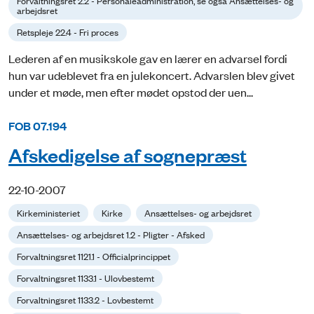
Forvaltningsret 2.2 - Personaleadministration, se også Ansættelses- og
arbejdsret
Retspleje 22.4 - Fri proces
Lederen af en musikskole gav en lærer en advarsel fordi
hun var udeblevet fra en julekoncert. Advarslen blev givet
under et møde, men efter mødet opstod der uen...
FOB 07.194
Afskedigelse af sognepræst
22-10-2007
Kirkeministeriet
Kirke
Ansættelses- og arbejdsret
Ansættelses- og arbejdsret 1.2 - Pligter - Afsked
Forvaltningsret 1121.1 - Officialprincippet
Forvaltningsret 1133.1 - Ulovbestemt
Forvaltningsret 1133.2 - Lovbestemt