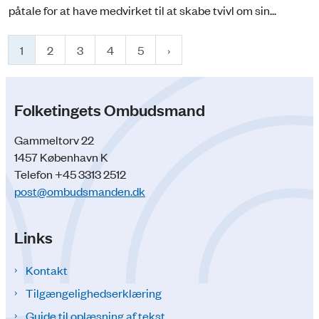
påtale for at have medvirket til at skabe tvivl om sin...
1
2
3
4
5
Folketingets Ombudsmand
Gammeltorv 22
1457 København K
Telefon +45 3313 2512
post@ombudsmanden.dk
Links
Kontakt
Tilgængelighedserklæring
Guide til oplæsning af tekst