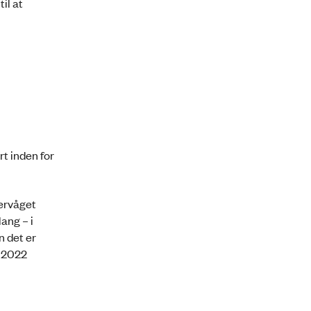
il at
rt inden for
vervåget
ang – i
n det er
i 2022