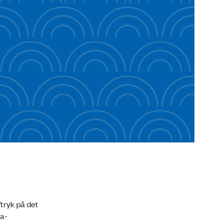
tryk på det
na-