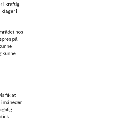
 i kraftig
 klager i
området hos
dspres på
 kunne
og kunne
s fik at
 ni måneder
agelig
tisk –