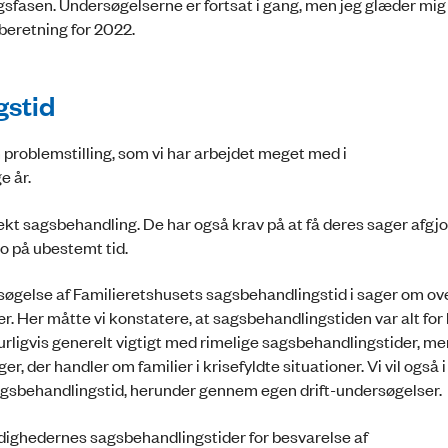
ngsfasen. Undersøgelserne er fortsat i gang, men jeg glæder mig t
 beretning for 2022.
gstid
problemstilling, som vi har arbejdet meget med i
e år.
ekt sagsbehandling. De har også krav på at få deres sager afgjo
mbo på ubestemt tid.
rsøgelse af Familieretshusets sagsbehandlingstid i sager om o
 Her måtte vi konstatere, at sagsbehandlingstiden var alt for l
rligvis generelt vigtigt med rimelige sagsbehandlingstider, me
er, der handler om familier i krisefyldte situationer. Vi vil også 
gsbehandlingstid, herunder gennem egen drift-undersøgelser.
dighedernes sagsbehandlingstider for besvarelse af