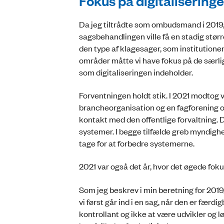
Fokus på digitalisering
Da jeg tiltrådte som ombudsmand i 2019, 
sagsbehandlingen ville få en stadig stø
den type af klagesager, som institutionen 
områder måtte vi have fokus på de særlig
som digitaliseringen indeholder.
Forventningen holdt stik. I 2021 modtog 
brancheorganisation og en fagforening ov
kontakt med den offentlige forvaltning. 
systemer. I begge tilfælde greb myndighed
tage for at forbedre systemerne.
2021 var også det år, hvor det øgede fok
Som jeg beskrev i min beretning for 2019
vi først går ind i en sag, når den er f
kontrollant og ikke at være udvikler og