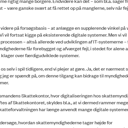
me rigtig mange borgere. Endvidere kan det – som bl.a. sager f
 – være ganske svært at få rettet op på manglerne, selv når fej
l videre på forsøgsbasis – at anlægge en supplerende vinkel på v
 vil fortsat kigge på eksisterende digitale systemer. Men vi vil
 i processen – altså allerede ved udviklingen af IT-systemerne – 
dighederne får forebygget og afværget fejl, i stedet for alene a
å klager over færdigudviklede systemer.
 os selv i spil tidligere, end vi plejer at gøre. Ja, det er nærmest
 Og jeg er spændt på, om denne tilgang kan bidrage til myndighe
emer.
smandens Skattekontor, hvor digitaliseringen hos skattemynd
løftes af Skattekontoret, skyldes bl.a., at vi dermed rammer mege
 Skatteforvaltningen har længe anvendt mange digitale systemer
undersøge, hvordan skattemyndighederne tager højde for