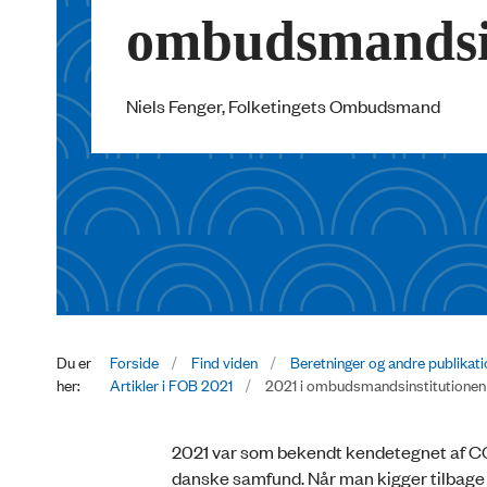
ombudsmandsin
Niels Fenger, Folketingets Ombudsmand
Du er
Forside
Find viden
Beretninger og andre publikat
her:
Artikler i FOB 2021
2021 i ombudsmandsinstitutionen
2021 var som bekendt kendetegnet af COV
danske samfund. Når man kigger tilbage på