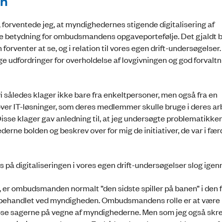
en
forventede jeg, at myndighedernes stigende digitalisering af
rre betydning for ombudsmandens opgaveportefølje. Det gjaldt b
forventer at se, og i relation til vores egen drift-undersøgelser
e udfordringer for overholdelse af lovgivningen og god forvaltn
vi således klager ikke bare fra enkeltpersoner, men også fra en
er IT-løsninger, som deres medlemmer skulle bruge i deres arbe
Disse klager gav anledning til, at jeg undersøgte problematikken
erne bolden og beskrev over for mig de initiativer, de var i fæ
us på digitaliseringen i vores egen drift-undersøgelser slog ige
, er ombudsmanden normalt ”den sidste spiller på banen” i den f
ærdigbehandlet ved myndigheden. Ombudsmandens rolle er at være
 løse sagerne på vegne af myndighederne. Men som jeg også skre