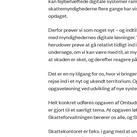
kan fejlbehæftede digitale systemer ram
skattemyndighederne flere gange har vist
opdaget.
Derfor prøver vi som noget nyt – og indti
med myndighedernes digitale løsninger. Vi
herudover prøve at gå relativt tidligt ind
undersøge, om vi kan være med til, at myn
at skaden er sket, og derefter reagere p
Det er en ny tilgang for os, hvor vi bringer
rejse ind i et nyt og ukendt territorium.
opgaveløsning ved udvikling af nye syst
Helt konkret udføres opgaven af Ombud
er gjort til et særligt tema. At opgaven 
Skatteforvaltningen berører os alle, og
Skattekontoret er f.eks. i gang med at 