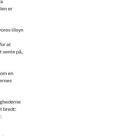
ra
len er
ores tilsyn
for at
t vente på,
 som en
dernes
ighederne
t bredt:
.