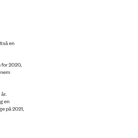
ltså en
n for 2020,
ennem
år.
og en
ge på 2021,