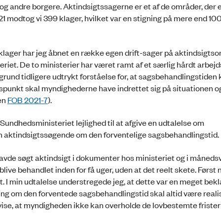
g andre borgere. Aktindsigtssagerne er et af de områder, der er
 modtog vi 399 klager, hvilket var en stigning på mere end 100
lager har jeg åbnet en række egen drift-sager på aktindsigts
riet. De to ministerier har været ramt af et særlig hårdt arbej
grund tidligere udtrykt forståelse for, at sagsbehandlingstiden
spunkt skal myndighederne have indrettet sig på situationen 
en
FOB 2021-7
).
i Sundhedsministeriet lejlighed til at afgive en udtalelse om
en aktindsigtssøgende om den forventelige sagsbehandlingstid.
avde søgt aktindsigt i dokumenter hos ministeriet og i månedsvi
blive behandlet inden for få uger, uden at det reelt skete. Først
t. I min udtalelse understregede jeg, at dette var en meget bekl
g om den forventede sagsbehandlingstid skal altid være realis
 vise, at myndigheden ikke kan overholde de lovbestemte frister