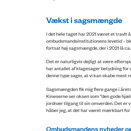
Vækst i sagsmængde
I det hele taget har 2021 været et travlt 
ombudsmandsinstitutionens levetid – blot
fortsat høj sagsmængde, der i 2021 lå ca. 
Det er naturligvis dejligt at være efters
har antallet af klagesager betydning for 
denne type sager, at vi kan skabe mest 
Sagsmængden fik mig flere gange i årets l
Kineserne ser oksen som ”den gode hjælp
jordnær tilgang til sin omverden. Det er 
håber jeg, at det har været mærkbart for
Ombudsmandens nyheder og F