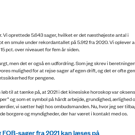
år. Vi oprettede 5.643 sager, hvilket er det næsthøjeste antal i
 en smule under rekordantallet på 5.912 fra 2020. Vi oplever a
15 pct. over niveauet for fem år siden.
purgt, men det er også en udfordring. Som jeg skrev i beretninge
vores mulighed for at rejse sager af egen drift, og det er ofte g
retssikkerhed for pengene.
øb til at tænke på, at 2021 i det kinesiske horoskop var oksens 
er” og som et symbol på hårdt arbejde, grundighed, ærlighed 
værdier, vi sætter højt hos ombudsmanden. Nu, hvor jeg ser tilba
 de borgere og myndigheder, der har været i kontakt med os.
OB-sager fra 2021 kan læses på