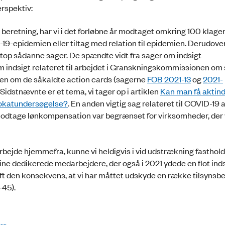
rspektiv:
eretning, har vi i det forløbne år modtaget omkring 100 klager
9-epidemien eller tiltag med relation til epidemien. Derudover 
netop sådanne sager. De spændte vidt fra sager om indsigt
 indsigt relateret til arbejdet i Granskningskommissionen o
en om de såkaldte action cards (sagerne
FOB 2021-13
og
2021-
idstnævnte er et tema, vi tager op i artiklen
Kan man få aktind
vokatundersøgelse?
. En anden vigtig sag relateret til COVID-19 
 modtage lønkompensation var begrænset for virksomheder, der v
arbejde hjemmefra, kunne vi heldigvis i vid udstrækning fasthold
ine dedikerede medarbejdere, der også i 2021 ydede en flot ind
ft den konsekvens, at vi har måttet udskyde en række tilsynsb
-45).