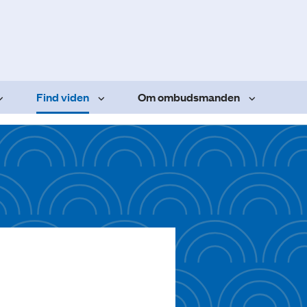
Find viden
Om ombudsmanden