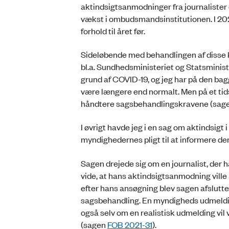
aktindsigtsanmodninger fra journalister o
vækst i ombudsmandsinstitutionen. I 2021
forhold til året før.
Sideløbende med behandlingen af disse k
bl.a. Sundhedsministeriet og Statsministe
grund af COVID-19, og jeg har på den bag
være længere end normalt. Men på et tid
håndtere sagsbehandlingskravene (sag
I øvrigt havde jeg i en sag om aktindsigt 
myndighedernes pligt til at informere d
Sagen drejede sig om en journalist, der h
vide, at hans aktindsigtsanmodning ville 
efter hans ansøgning blev sagen afslutte
sagsbehandling. En myndigheds udmeldin
også selv om en realistisk udmelding vil
(sagen
FOB 2021-31
).