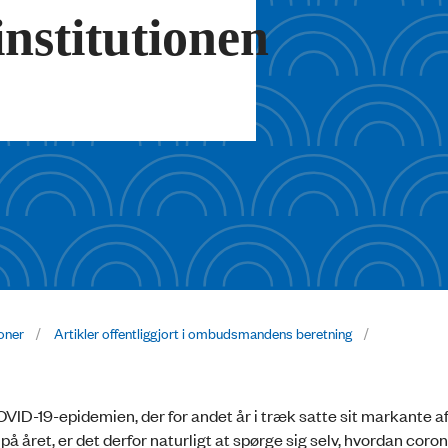
stitutionen
ioner
Artikler offentliggjort i ombudsmandens beretning
ID-19-epidemien, der for andet år i træk satte sit markante af
 året, er det derfor naturligt at spørge sig selv, hvordan coro