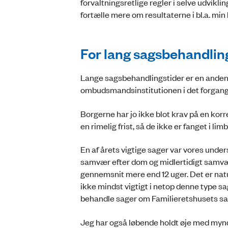
forvaltningsretlige regler i selve udvikli
fortælle mere om resultaterne i bl.a. min
For lang sagsbehandlin
Lange sagsbehandlingstider er en anden 
ombudsmandsinstitutionen i det forgang
Borgerne har jo ikke blot krav på en korr
en rimelig frist, så de ikke er fanget i li
En af årets vigtige sager var vores unde
samvær efter dom og midlertidigt samvær.
gennemsnit mere end 12 uger. Det er natu
ikke mindst vigtigt i netop denne type sag
behandle sager om Familieretshusets sa
Jeg har også løbende holdt øje med myn