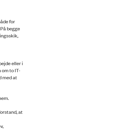
åde for
. På begge
ingsskik,
jde eller i
 om to IT-
rd med at
nnem.
orstand, at
v,