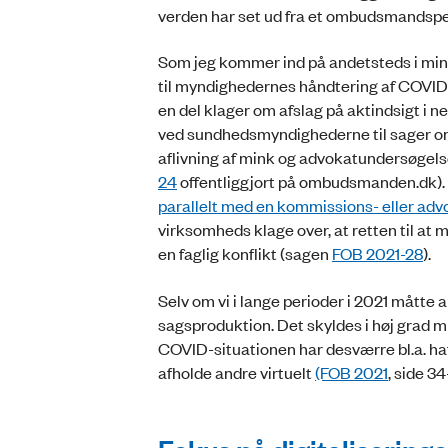
verden har set ud fra et ombudsmandspe
Som jeg kommer ind på andetsteds i min b
til myndighedernes håndtering af COVID-1
en del klager om afslag på aktindsigt i 
ved sundhedsmyndighederne til sager om
aflivning af mink og advokatundersøgels
24
offentliggjort på ombudsmanden.dk). S
parallelt med en kommissions- eller ad
virksomheds klage over, at retten til at
en faglig konflikt (sagen
FOB 2021-28
).
Selv om vi i lange perioder i 2021 måtte 
sagsproduktion. Det skyldes i høj grad m
COVID-situationen har desværre bl.a. ha
afholde andre virtuelt
(FOB 2021
, side 34