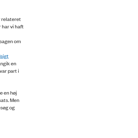
 relateret
har vi haft
m sagen om
sigt
angik en
ar part i
e en høj
sats. Men
esøg og