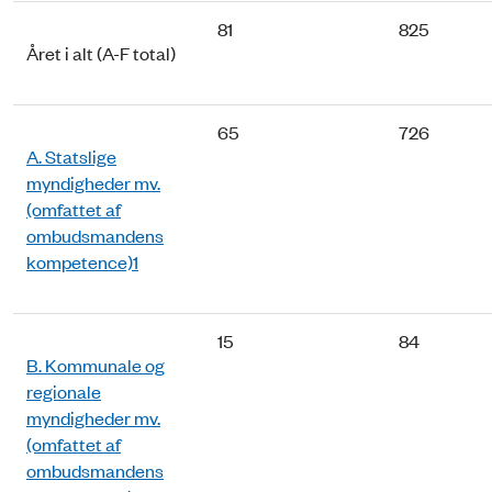
81
825
Året i alt (A-F total)
65
726
A. Statslige
myndigheder mv.
(omfattet af
ombudsmandens
kompetence)1
15
84
B. Kommunale og
regionale
myndigheder mv.
(omfattet af
ombudsmandens