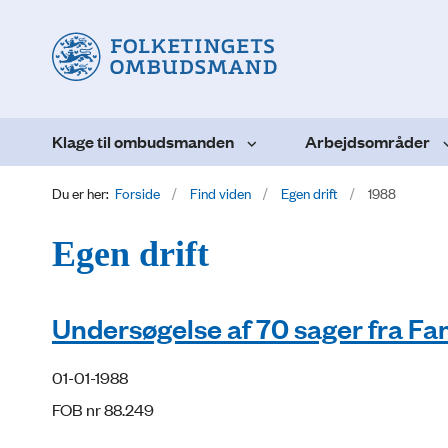
Klage til ombudsmanden
Arbejdsområder
Du er her:
Forside
Find viden
Egen drift
1988
Egen drift
Undersøgelse af 70 sager fra Fa
01-01-1988
FOB nr 88.249