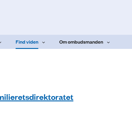
Find viden
Om ombudsmanden
milieretsdirektoratet