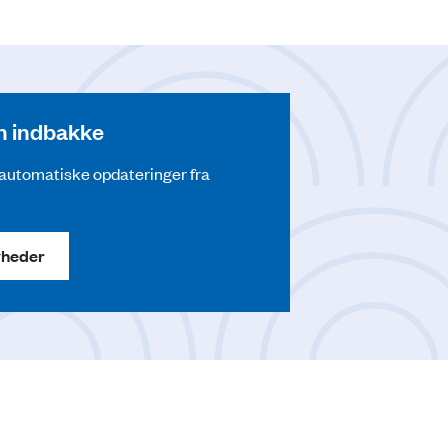
din indbakke
å automatiske opdateringer fra
yheder