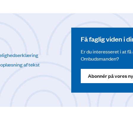
Få faglig viden i 
Er du interesseret i at f
elighedserklæring
Ombudsmanden?
l oplæsning af tekst
Abonnér på vores n