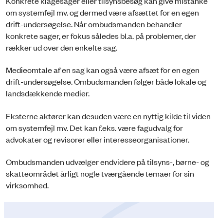
Konkrete klagesager eller tilsynsbesøg kan give mistanke
om systemfejl mv. og dermed være afsættet for en egen
drift-undersøgelse. Når ombudsmanden behandler
konkrete sager, er fokus således bl.a. på problemer, der
rækker ud over den enkelte sag.
Medieomtale af en sag kan også være afsæt for en egen
drift-undersøgelse. Ombudsmanden følger både lokale og
landsdækkende medier.
Eksterne aktører kan desuden være en nyttig kilde til viden
om systemfejl mv. Det kan f.eks. være fagudvalg for
advokater og revisorer eller interesseorganisationer.
Ombudsmanden udvælger endvidere på tilsyns-, børne- og
skatteområdet årligt nogle tværgående temaer for sin
virksomhed.